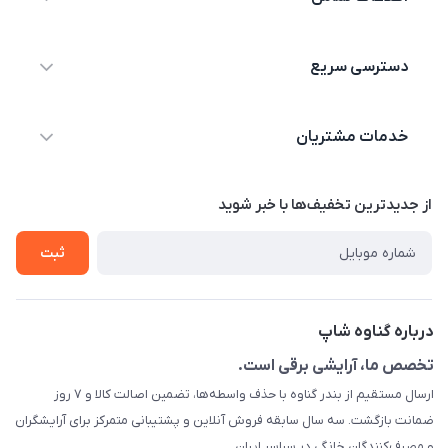
09044730514
دسترسی سریع
info@shopgenaveh.ir
خانه
بندر گناوه خیابان بسیج
خدمات مشتریان
محصولات
درباره ما
قوانین و مقررات
از جدید‌ترین تخفیف‌ها با‌ خبر شوید
تماس با ما
حریم خصوصی
ثبت
راهنما
راهنما
گارانتی طلایی
ارسال کالا
درباره گناوه شاپ
تست و مرجوعی
تخصص ما، آرایشی برقی است.
ارسال مستقیم از بندر گناوه با حذف واسطه‌ها، تضمین اصالت کالا و ۷ روز
رهگیری مرسولات پستی
ضمانت بازگشت. سه سال سابقه فروش آنلاین و پشتیبانی متمرکز برای آرایشگران
قوانین ما
و مصرف‌کنندگان خانگی در سراسر ایران