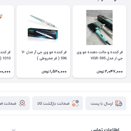
فر کننده و حالت دهنده مو وی
فر کننده مو وی جی آر مدل V-
جی ار مدل VGR-595
596 ( فر مخروطی )
1010 ( فر اس )
00,000
1,520,000
2,047,000
تومان
تومان
ضمانت بازگشت کالا
ضمانت اصا
ارسال با پست
اطلاعات تماس