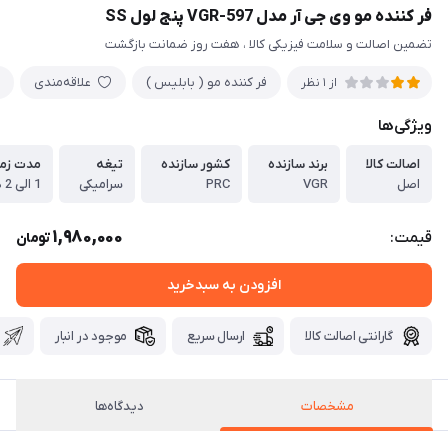
فر کننده مو وی جی آر مدل VGR-597 پنج لول SS
تضمین اصالت و سلامت فیزیکی کالا ، هفت روز ضمانت بازگشت
فر کننده مو ( بابلیس )
علاقه‌مندی
از 1 نظر
ویژگی‌ها
اصالت کالا
برند سازنده
کشور سازنده
تیغه
مدت زما
اصل
VGR
PRC
سرامیکی
1 الی 2 دقیقه
1,980,000
قیمت:
تومان
افزودن به سبدخرید
گارانتی اصالت کالا
ارسال سریع
موجود در انبار
مشخصات
دیدگاه‌ها