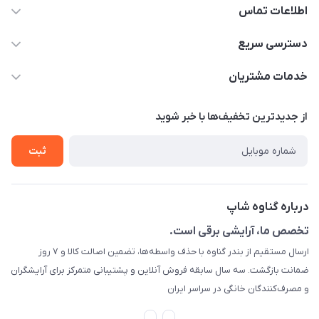
اطلاعات تماس
09044730514
دسترسی سریع
info@shopgenaveh.ir
خانه
خدمات مشتریان
بندر گناوه خیابان بسیج
محصولات
قوانین و مقررات
از جدید‌ترین تخفیف‌ها با‌ خبر شوید
درباره ما
حریم خصوصی
تماس با ما
ثبت
راهنما
راهنما
گارانتی طلایی
درباره گناوه شاپ
ارسال کالا
تخصص ما، آرایشی برقی است.
تست و مرجوعی
ارسال مستقیم از بندر گناوه با حذف واسطه‌ها، تضمین اصالت کالا و ۷ روز
رهگیری مرسولات پستی
ضمانت بازگشت. سه سال سابقه فروش آنلاین و پشتیبانی متمرکز برای آرایشگران
و مصرف‌کنندگان خانگی در سراسر ایران
قوانین ما