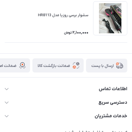
سشوار برسی روزیا مدل HR8113
2,100,000
تومان
ضمانت بازگشت کالا
ضمانت اصا
ارسال با پست
اطلاعات تماس
09044730514
دسترسی سریع
info@shopgenaveh.ir
خانه
خدمات مشتریان
بندر گناوه خیابان بسیج
محصولات
قوانین و مقررات