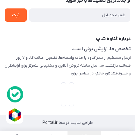
از جدید‌ترین تخفیف‌ها با‌ خبر شوید
درباره ما
حریم خصوصی
تماس با ما
ثبت
راهنما
راهنما
گارانتی طلایی
درباره گناوه شاپ
ارسال کالا
تخصص ما، آرایشی برقی است.
تست و مرجوعی
ارسال مستقیم از بندر گناوه با حذف واسطه‌ها، تضمین اصالت کالا و ۷ روز
رهگیری مرسولات پستی
ضمانت بازگشت. سه سال سابقه فروش آنلاین و پشتیبانی متمرکز برای آرایشگران
و مصرف‌کنندگان خانگی در سراسر ایران
قوانین ما
وبلاگ
طراحی سایت توسط
Portal.ir