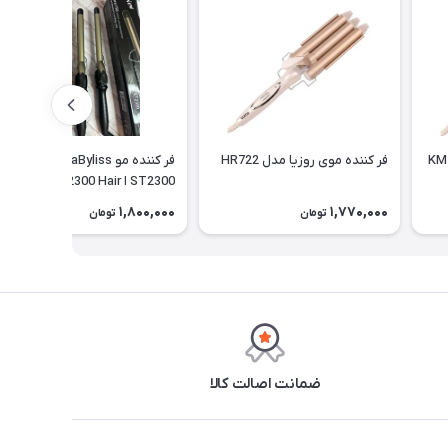
دل KM-1010
فر کننده موی روزیا مدل HR722
فر کننده مو BaByliss مدل
ST2300 ا BaByliss ST2300 Hair
Curler
1,800,000
1,770,000
تومان
تومان
ضمانت اصالت کالا