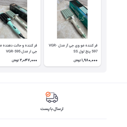
فر کننده مو وی جی آر مدل VGR-
فر کننده و حالت دهنده م
597 پنج لول SS
جی ار مدل VGR-595
2,047,000
1,980,000
تومان
تومان
ارسال با پست