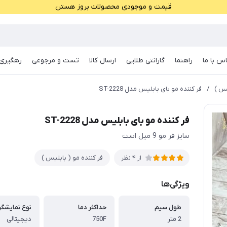
قیمت و موجودی محصولات بروز هستن
س با ما
راهنما
گارانتی طلایی
ارسال کالا
تست و مرجوعی
رهگیری 
یس )
/
فر کننده مو بای بابلیس مدل ST-2228
فر کننده مو بای بابلیس مدل ST-2228
سایز فر مو 9 میل است
فر کننده مو ( بابلیس )
از 4 نظر
ویژگی‌ها
طول سیم
حداکثر دما
نوع نمایشگر
2 متر
750F
دیجیتالی