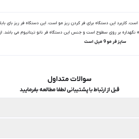
ی بابلیس مدل ByBabyliss ST2228 ساخت چین است. کاربرد این دستگاه برای فر کردن ریز مو است. این دست
سایز فر مو 9 میل است
سوالات متداول
قبل از ارتباط با پشتیبانی لطفا مطالعه بفرمایید