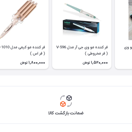
و وی
فر کننده مو وی جی آر مدل V-596
فر کننده مو کیمی م
( فر مخروطی )
( فر اس )
1,800,000
1,520,000
تومان
تومان
ضمانت بازگشت کالا