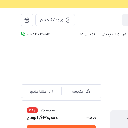
ورود / ثبت‌نام
مرسولات پستی
قوانین ما
09044730514
مقایسه
علاقه‌مندی
38٪
2,600,000
1,630,000
قیمت:
تومان