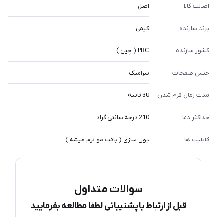
اصالت کالا
اصل
برند سازنده
کیمی
کشور سازنده
PRC ( چین )
جنس صفحات
سرامیک
مدت زمان گرم شدن
30 ثانیه
حداکثر دما
210 درجه سانتی گراد
قابلیت ها
یون سازی ( بافت مو نرم میشه )
سوالات متداول
قبل از ارتباط با پشتیبانی لطفا مطالعه بفرمایید