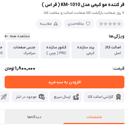
فر کننده مو کیمی مدل KM-1010 ( فر اس )
۷ روز ضمانت بازگشت کالا،ضمانت اصالت و سلامت کالا
علاقه‌مندی
مقایسه
ویژگی‌ها
مشاهده همه
اصالت کالا
برند سازنده
کشور سازنده
جنس صفحات
مد
اصل
کیمی
PRC ( چین )
سرامیک
30 ثا
1,800,000
قیمت:
تومان
افزودن به سبدخرید
گارانتی اصالت کالا
ارسال سریع
موجود در انبار
مشخصات
دیدگاه‌ها