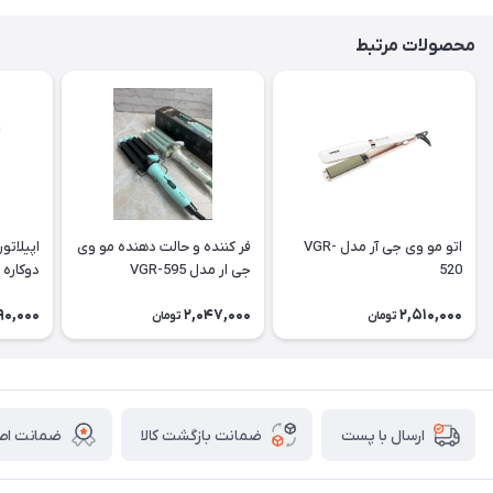
محصولات مرتبط
اتو مو وی جی آر مدل VGR-
فر کننده و حالت دهنده مو وی
520
جی ار مدل VGR-595
دوکاره
90,000
2,047,000
2,510,000
تومان
تومان
ضمانت بازگشت کالا
ضمانت اصا
ارسال با پست