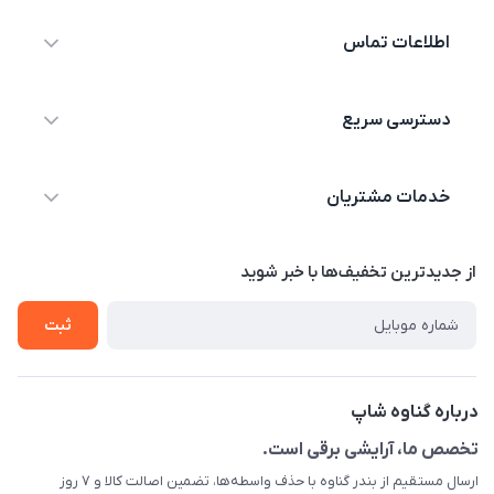
اطلاعات تماس
09044730514
دسترسی سریع
info@shopgenaveh.ir
خانه
بندر گناوه خیابان بسیج
خدمات مشتریان
محصولات
درباره ما
قوانین و مقررات
از جدید‌ترین تخفیف‌ها با‌ خبر شوید
تماس با ما
حریم خصوصی
ثبت
راهنما
راهنما
گارانتی طلایی
ارسال کالا
درباره گناوه شاپ
تست و مرجوعی
تخصص ما، آرایشی برقی است.
ارسال مستقیم از بندر گناوه با حذف واسطه‌ها، تضمین اصالت کالا و ۷ روز
رهگیری مرسولات پستی