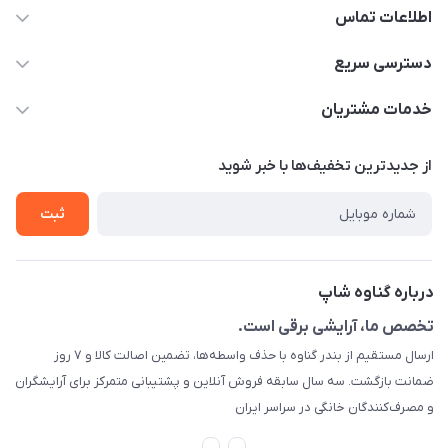
اطلاعات تماس
09044730514
دسترسی سریع
info@shopgenaveh.ir
خانه
خدمات مشتریان
بندر گناوه خیابان بسیج
محصولات
قوانین و مقررات
از جدید‌ترین تخفیف‌ها با‌ خبر شوید
درباره ما
حریم خصوصی
تماس با ما
ثبت
راهنما
راهنما
گارانتی طلایی
درباره گناوه شاپ
ارسال کالا
تخصص ما، آرایشی برقی است.
تست و مرجوعی
ارسال مستقیم از بندر گناوه با حذف واسطه‌ها، تضمین اصالت کالا و ۷ روز
رهگیری مرسولات پستی
ضمانت بازگشت. سه سال سابقه فروش آنلاین و پشتیبانی متمرکز برای آرایشگران
و مصرف‌کنندگان خانگی در سراسر ایران
قوانین ما