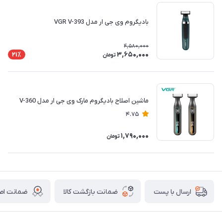
بادیگروم وی جی ار مدل VGR V-393
4,580,000
3,650,000
21٪
تومان
ماشین اصلاح بادیگروم مارک وی جی ار مدل V-360
4.75
1,790,000
تومان
ضمانت بازگشت کالا
ضمانت اصا
ارسال با پست