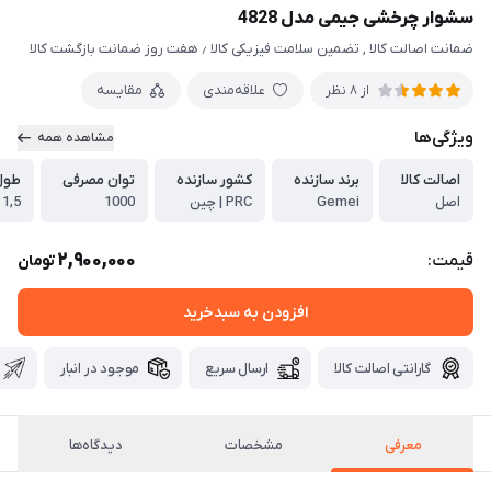
سشوار چرخشی جیمی مدل 4828
ضمانت اصالت کالا , تضمین سلامت فیزیکی کالا ٫ هفت روز ضمانت بازگشت کالا
علاقه‌مندی
مقایسه
از 8 نظر
ویژگی‌ها
مشاهده همه
اصالت کالا
برند سازنده
کشور سازنده
توان مصرفی
طول
اصل
Gemei
PRC | چین
1000
1,5 متر
2,900,000
قیمت:
تومان
افزودن به سبدخرید
گارانتی اصالت کالا
ارسال سریع
موجود در انبار
معرفی
مشخصات
دیدگاه‌ها