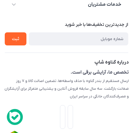
بندر گناوه خیابان بسیج
خدمات مشتریان
محصولات
درباره ما
قوانین و مقررات
از جدید‌ترین تخفیف‌ها با‌ خبر شوید
تماس با ما
حریم خصوصی
ثبت
راهنما
راهنما
گارانتی طلایی
ارسال کالا
درباره گناوه شاپ
تست و مرجوعی
تخصص ما، آرایشی برقی است.
ارسال مستقیم از بندر گناوه با حذف واسطه‌ها، تضمین اصالت کالا و ۷ روز
رهگیری مرسولات پستی
ضمانت بازگشت. سه سال سابقه فروش آنلاین و پشتیبانی متمرکز برای آرایشگران
قوانین ما
و مصرف‌کنندگان خانگی در سراسر ایران
وبلاگ