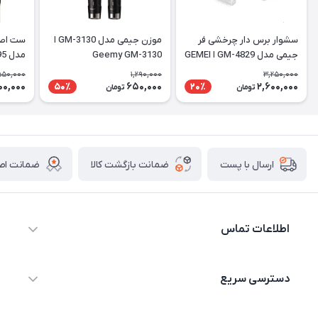
سشوار برس دار چرخشی فر
موزن جیمی مدل GM-3130 ا
ست اصل
جیمی مدل GM-4829 ا GEMEI
Geemy GM-3130
مدل GM-595
GM-4829
550,000
1,290,000
3,250,000
100,000
650,000
2,600,000
50٪
20٪
تومان
تومان
ضمانت بازگشت کالا
ضمانت اصا
ارسال با پست
اطلاعات تماس
09044730514
دسترسی سریع
info@shopgenaveh.ir
خانه