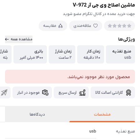
ماشین اصلاح وی جی آر V-972
جهت خرید عمده در کانال تلگرام عضو شوید
علاقه‌مندی
مقایسه
ویژگی‌ها
مشاهده همه
منبع تغذیه
زمان کار
زمان شارژ
باتری
شارژ 
usb
۱۸۰ دقیقه
۲ ساعت
۱۴۰۰ میلی آمپر
بله
محصول مورد نظر موجود نمی‌باشد.
گارانتی اصالت کالا
ارسال سریع
موجود در انبار
مشخصات
دیدگاه‌ها
منبع تغذیه
usb