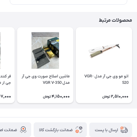
محصولات مرتبط
اتو مو وی جی آر مدل VGR-
ماشین اصلاح صورت وی جی آر
فر کنند
520
مدل VGR V-350
جی ار مدل 5
47,000
4,150,000
2,510,000
تومان
تومان
ضمانت بازگشت کالا
ضمانت اصا
ارسال با پست