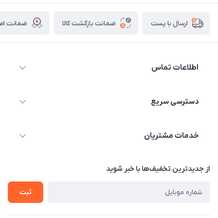
ضمانت بازگشت کالا
ضمانت اصا
ارسال با پست
اطلاعات تماس
09044730514
دسترسی سریع
info@shopgenaveh.ir
خانه
بندر گناوه خیابان بسیج
خدمات مشتریان
محصولات
درباره ما
قوانین و مقررات
از جدید‌ترین تخفیف‌ها با‌ خبر شوید
تماس با ما
حریم خصوصی
ثبت
راهنما
راهنما
گارانتی طلایی