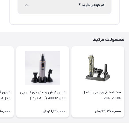
مرجوعی دارید ؟
محصولات مرتبط
ست اصلاح وی جی آر مدل
موزن گوش و بینی دی اس پی
موزن گ
VGR V-106
مدل 40032 ( سه کاره )
گواهی IPX5
50,000
1,120,000
2,770,000
تومان
تومان