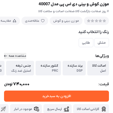
موزن گوش و بینی دی اس پی مدل 40007
۷ روز ضمانت بازگشت کالا،ضمانت اصالت و سلامت کالا
مو زن بینی و گوش
علاقه‌مندی
مقایسه
رنگ را انتخاب کنید
مشکی
طلایی
ویژگی‌ها
مشاهده همه
اصالت کالا
برند سازنده
کشور سازنده
جنس تیغه
دو
اصل
DSP
PRC
استیل ضد زنگ
8000
740,000
قیمت:
تومان
افزودن به سبدخرید
گارانتی اصالت کالا
ارسال سریع
موجود در انبار