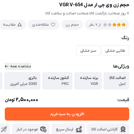
حجم زن وی جی ار مدل VGR V-654
۷ روز ضمانت بازگشت کالا،ضمانت اصالت و سلامت کالا
حجم زن
علاقه‌مندی
مقایسه
از 7 نظر
رنگ
طلایی مشکی
سبز مشکی
ویژگی‌ها
مشاهده همه
اصالت کالا
برند سازنده
کشور سازنده
باتری
اصل
VGR
PRC
2000 میلی آمپری
2,500,000
قیمت:
تومان
افزودن به سبدخرید
گارانتی اصالت کالا
ارسال سریع
موجود در انبار