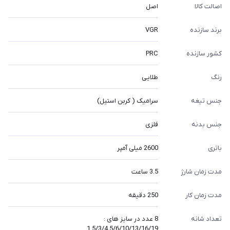
اصالت کالا
اصل
برند سازنده
VGR
کشور سازنده
PRC
رنگ
طلایی
جنس تیغه
سرامیک ( کربن استیل)
جنس بدنه
فلزی
باتری
2600 میلی آمپر
مدت زمان شارژ
3.5 ساعت
مدت زمان کار
250 دقیقه
تعداد شانه
8 عدد در سایز های :
1.5/3/4.5/6/10/13/16/19