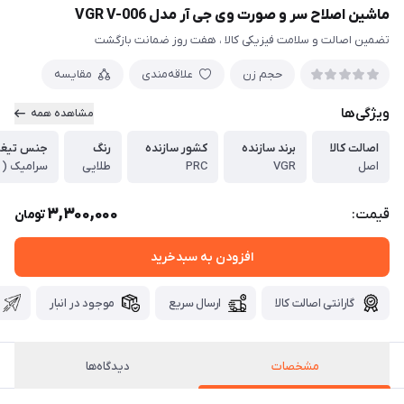
ماشین اصلاح سر و صورت وی جی آر مدل VGR V-006
تضمین اصالت و سلامت فیزیکی کالا ، هفت روز ضمانت بازگشت
حجم زن
علاقه‌مندی
مقایسه
ویژگی‌ها
مشاهده همه
اصالت کالا
برند سازنده
کشور سازنده
رنگ
جنس تیغ
اصل
VGR
PRC
طلایی
سرامیک ( 
3,300,000
قیمت:
تومان
افزودن به سبدخرید
گارانتی اصالت کالا
ارسال سریع
موجود در انبار
مشخصات
دیدگاه‌ها