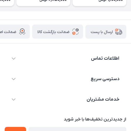
تومان
تومان
ضمانت بازگشت کالا
ضمانت اصا
ارسال با پست
اطلاعات تماس
09044730514
دسترسی سریع
info@shopgenaveh.ir
خانه
بندر گناوه خیابان بسیج
خدمات مشتریان
محصولات
درباره ما
قوانین و مقررات
از جدید‌ترین تخفیف‌ها با‌ خبر شوید
تماس با ما
حریم خصوصی