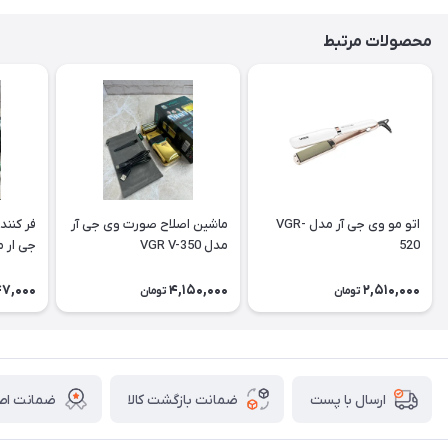
محصولات مرتبط
اتو مو وی جی آر مدل VGR-
ماشین اصلاح صورت وی جی آر
فر کنند
520
مدل VGR V-350
جی ار مدل 5
47,000
4,150,000
2,510,000
تومان
تومان
ضمانت بازگشت کالا
ضمانت اصا
ارسال با پست