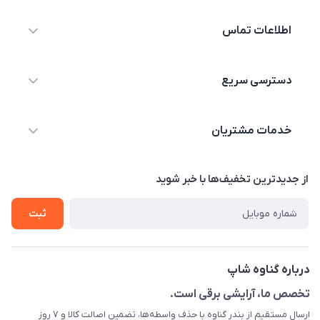
اطلاعات تماس
09044730514
دسترسی سریع
info@shopgenaveh.ir
خانه
بندر گناوه خیابان بسیج
خدمات مشتریان
محصولات
درباره ما
قوانین و مقررات
از جدید‌ترین تخفیف‌ها با‌ خبر شوید
تماس با ما
حریم خصوصی
ثبت
راهنما
راهنما
گارانتی طلایی
ارسال کالا
درباره گناوه شاپ
تست و مرجوعی
تخصص ما، آرایشی برقی است.
ارسال مستقیم از بندر گناوه با حذف واسطه‌ها، تضمین اصالت کالا و ۷ روز
رهگیری مرسولات پستی