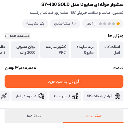
سشوار حرفه ای سایونا مدل SY-400 GOLD
تضمین اصالت و سلامت فیزیکی کالا ، هفت روز ضمانت بازگشت
علاقه‌مندی
مقایسه
از 1 نظر
ویژگی‌ها
مشاهده همه
اصالت کالا
برند سازنده
کشور سازنده
توان مصرفی
حالت
اصل
سایونا
PRC
2000 وات
3 حالت
3,000,000
قیمت:
تومان
افزودن به سبدخرید
گارانتی اصالت کالا
ارسال سریع
موجود در انبار
مشخصات
دیدگاه‌ها