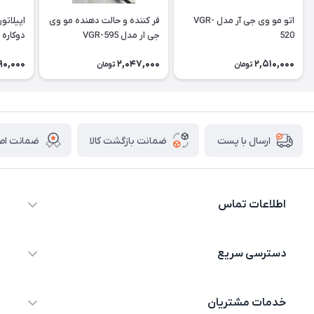
اتو مو وی جی آر مدل VGR-
فر کننده و حالت دهنده مو وی
520
جی ار مدل VGR-595
دوکاره
90,000
2,047,000
2,510,000
تومان
تومان
ضمانت بازگشت کالا
ضمانت اصا
ارسال با پست
اطلاعات تماس
09044730514
دسترسی سریع
info@shopgenaveh.ir
خانه
بندر گناوه خیابان بسیج
خدمات مشتریان
محصولات