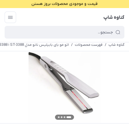
قیمت و موجودی محصولات بروز هستن
گناوه شاپ
گناوه شاپ
/
فهرست محصولات
/
اتو مو بای بابیلیس نانو مدل ST-3388 ا Babilis Nano Hair Styling Model ST-3388