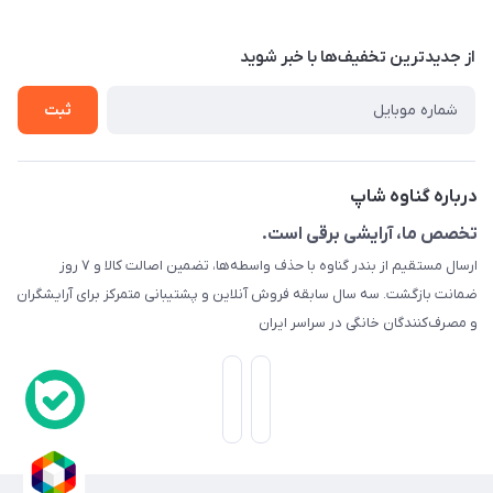
درباره ما
قوانین و مقررات
از جدید‌ترین تخفیف‌ها با‌ خبر شوید
تماس با ما
حریم خصوصی
ثبت
راهنما
راهنما
گارانتی طلایی
ارسال کالا
درباره گناوه شاپ
تست و مرجوعی
تخصص ما، آرایشی برقی است.
ارسال مستقیم از بندر گناوه با حذف واسطه‌ها، تضمین اصالت کالا و ۷ روز
رهگیری مرسولات پستی
ضمانت بازگشت. سه سال سابقه فروش آنلاین و پشتیبانی متمرکز برای آرایشگران
قوانین ما
و مصرف‌کنندگان خانگی در سراسر ایران
وبلاگ