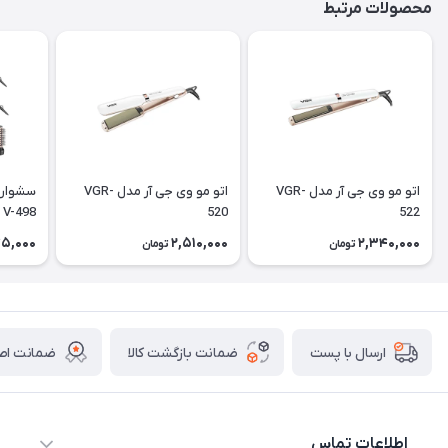
محصولات مرتبط
اتو مو وی جی آر مدل VGR-
اتو مو وی جی آر مدل VGR-
سشوار 
522
520
V-498 با دو سری و باد سرد
45,000
2,510,000
2,340,000
تومان
تومان
ضمانت بازگشت کالا
ضمانت اصا
ارسال با پست
اطلاعات تماس