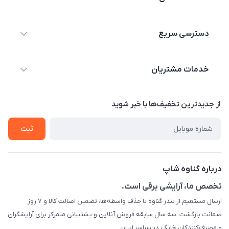
09044730514
دسترسی سریع
info@shopgenaveh.ir
خانه
بندر گناوه خیابان بسیج
خدمات مشتریان
محصولات
درباره ما
قوانین و مقررات
از جدید‌ترین تخفیف‌ها با‌ خبر شوید
تماس با ما
حریم خصوصی
ثبت
راهنما
راهنما
گارانتی طلایی
ارسال کالا
درباره گناوه شاپ
تست و مرجوعی
تخصص ما، آرایشی برقی است.
ارسال مستقیم از بندر گناوه با حذف واسطه‌ها، تضمین اصالت کالا و ۷ روز
رهگیری مرسولات پستی
ضمانت بازگشت. سه سال سابقه فروش آنلاین و پشتیبانی متمرکز برای آرایشگران
قوانین ما
و مصرف‌کنندگان خانگی در سراسر ایران