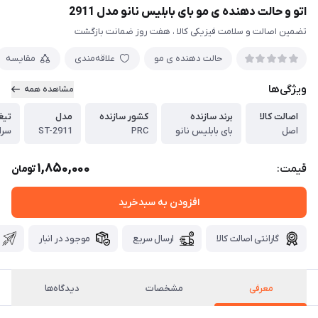
اتو و حالت دهنده ی مو بای بابلیس نانو مدل 2911
تضمین اصالت و سلامت فیزیکی کالا ، هفت روز ضمانت بازگشت
حالت دهنده ی مو
علاقه‌مندی
مقایسه
ویژگی‌ها
مشاهده همه
اصالت کالا
برند سازنده
کشور سازنده
مدل
تیغ
اصل
بای بابلیس نانو
PRC
ST-2911
سرا
1,850,000
قیمت:
تومان
افزودن به سبدخرید
گارانتی اصالت کالا
ارسال سریع
موجود در انبار
معرفی
مشخصات
دیدگاه‌ها