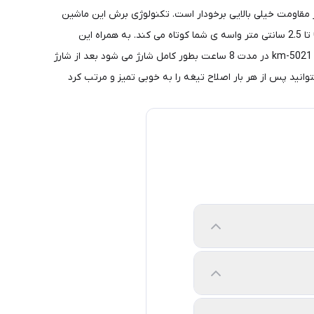
طوبت از مقاومت خیلی بالایی برخودار است. تکنولوژی برش این ماشین
اصلاح بصورت مستقیم می باشد و به راحتی موها را با مرزبندی مشخصی کوتاه می کند. سری اصلی این ماشین اصلاح موهای سر وصورت را از 0.5 تا 2.5 سانتی متر واسه ی شما کوتاه می کند. به همراه این
ماشین اصلاح سه عدد شانه ارایه شده است و می توان از آن ها برای کوتاه کردن مو و سایه انداختن استفاده کرد. باتری ماشین اصلاح کیمی مدل km-5021 در مدت 8 ساعت بطور کامل شارژ می شود بعد از شارژ