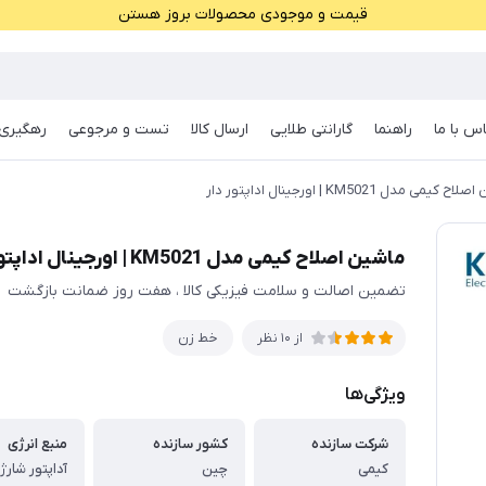
قیمت و موجودی محصولات بروز هستن
س با ما
راهنما
گارانتی طلایی
ارسال کالا
تست و مرجوعی
رهگیری 
 کیمی مدل KM5021 | اورجینال اداپتور دار
ماشین اصلاح کیمی مدل KM5021 | اورجینال اداپتور دار
تضمین اصالت و سلامت فیزیکی کالا ، هفت روز ضمانت بازگشت
خط زن
از 10 نظر
ویژگی‌ها
شرکت سازنده
کشور سازنده
منبع انرژی
کیمی
چین
آداپتور شارژ