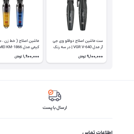
ست ماشین اصلاح دوقلو وی جی
ماشین اصلاح ( خط زن ، ص
آر مدل VGR V-640 | در سه رنگ
کیمی مدل KEMEI KM-1866
1,900,000
9,100,000
تومان
تومان
ارسال با پست
اطلاعات تماس