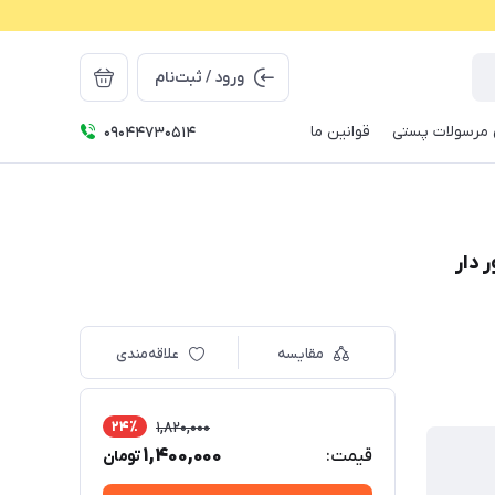
ورود / ثبت‌نام
مرسولات پستی
قوانین ما
09044730514
مقایسه
علاقه‌مندی
24٪
1,820,000
1,400,000
قیمت:
تومان