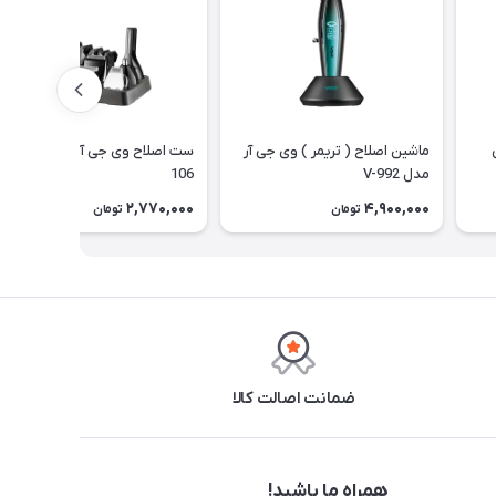
ماشین اصلاح ( تریمر ) وی جی آر
ست اصلاح وی جی آر مدل VGR V
مدل V-992
106
2,770,000
4,900,000
تومان
تومان
ضمانت اصالت کالا
همراه ما باشید!