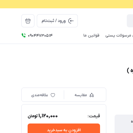
ورود / ثبت‌نام
مرسولات پستی
قوانین ما
09044730514
مقایسه
علاقه‌مندی
1,120,000
قیمت:
تومان
ه
افزودن به سبدخرید