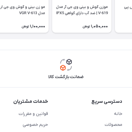
س پی
موزن گوش و بینی وی جی آر مدل
مو زن بینی و گوش وی جی ار
V-619 | ضد آب دارای گواهی IPX5
مدل VGR V-613
1,100,000
1,050,000
تومان
تومان
ضمانت بازگشت کالا
دسترسی سریع
خدمات مشتریان
خانه
قوانین و مقررات
محصولات
حریم خصوصی