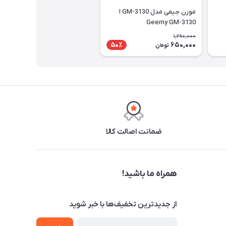
موزن جیمی مدل GM-3130 ا
Geemy GM-3130
1,290,000
650,000
50٪
تومان
ضمانت اصالت کالا
همراه ما باشید!
از جدید‌ترین تخفیف‌ها با‌ خبر شوید