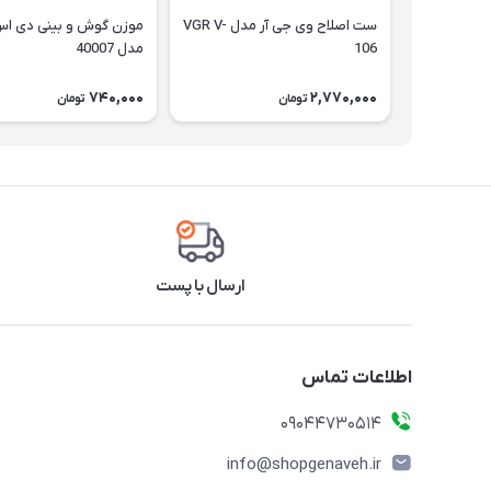
ست اصلاح وی جی آر مدل VGR V-
موزن گوش و بینی دی ا
106
مدل 40007
740,000
2,770,000
تومان
تومان
ارسال با پست
اطلاعات تماس
09044730514
info@shopgenaveh.ir