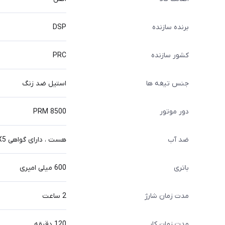
برنده سازنده
DSP
کشور سازنده
PRC
جنس تیغه ها
استیل ضد زنگ
دور موتور
8500 PRM
ضد آب
هست ، دارای گواهی IPX5
باتری
600 میلی امپری
مدت زمان شارژ
2 ساعت
مدت زمان کار
120 دقیقه