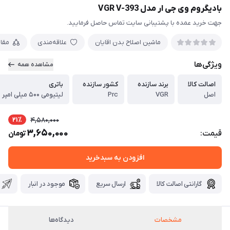
بادیگروم وی جی ار مدل VGR V-393
جهت خرید عمده با پشتیبانی سایت تماس حاصل فرمایید.
ماشین اصلاح بدن اقایان
علاقه‌مندی
مقا
ویژگی‌ها
مشاهده همه
اصالت کالا
برند سازنده
کشور سازنده
باتری
اصل
VGR
Prc
لیتیومی ۵۰۰ میلی امپر
21٪
4,580,000
3,650,000
قیمت:
تومان
افزودن به سبدخرید
گارانتی اصالت کالا
ارسال سریع
موجود در انبار
مشخصات
دیدگاه‌ها